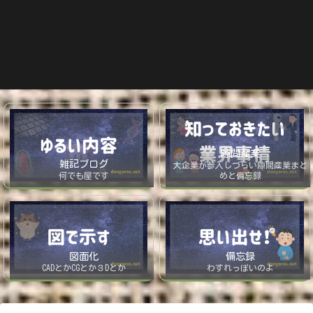
隙間産業
雑記ブログ
大企業が参入しづらい隙間産業まと
何でも屋です
めと備忘録
図面化
備忘録
CADとかCGとか３Dとか
わすれっぽいのよ