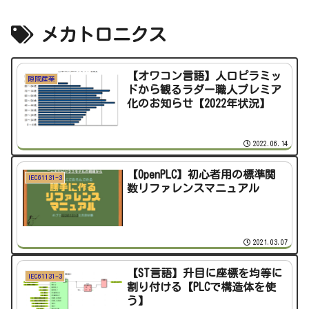
メカトロニクス
【オワコン言語】人口ピラミッ
隙間産業
ドから観るラダー職人プレミア
化のお知らせ【2022年状況】
2022.06.14
【OpenPLC】初心者用の標準関
IEC61131-3
数リファレンスマニュアル
2021.03.07
【ST言語】升目に座標を均等に
IEC61131-3
割り付ける【PLCで構造体を使
う】