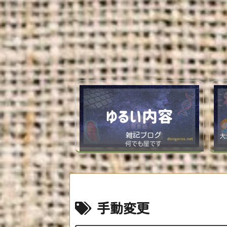
雑記ブログ
大
何でも屋です
手動変更