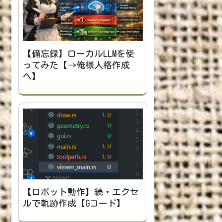
【備忘録】ローカルLLMを使
ってみた【→俺様人格作成
へ】
【ロボット動作】続・エクセ
ルで軌跡作成【Gコード】