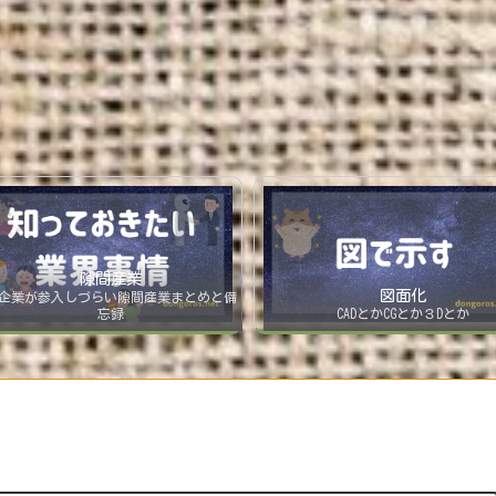
隙間産業
図面化
企業が参入しづらい隙間産業まとめと備
忘録
CADとかCGとか３Dとか