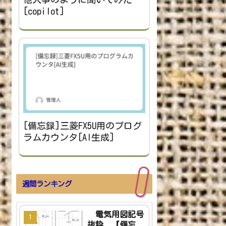
[copilot]
[備忘録]三菱FX5U用のプログ
ラムカウンタ[AI生成]
週間ランキング
電気用図記号
抜粋 【備忘