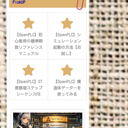
PickUP
【OpenPLC】初
【OpenPLC】シ
心者用の標準関
ミュレーション
数リファレンス
起動の方法【お
マニュアル
試し】
【OpenPLC】ST
【OpenPLC】構
言語版ステップ
造体データーを
シーケンスFB
使ってみる