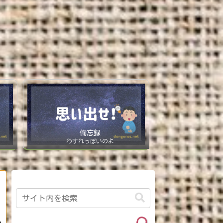
備忘録
わすれっぽいのよ