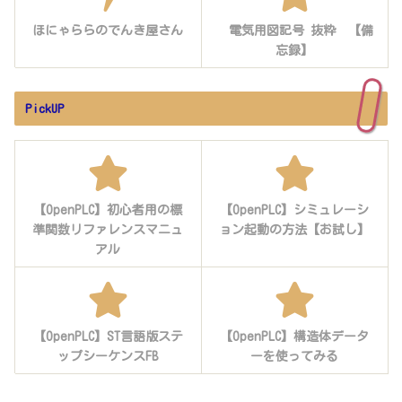
ほにゃららのでんき屋さん
電気用図記号 抜粋 【備
忘録】
PickUP
【OpenPLC】初心者用の標
【OpenPLC】シミュレーシ
準関数リファレンスマニュ
ョン起動の方法【お試し】
アル
【OpenPLC】ST言語版ステ
【OpenPLC】構造体データ
ップシーケンスFB
ーを使ってみる