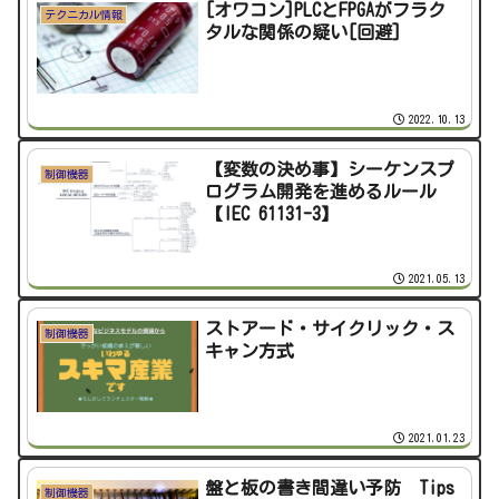
[オワコン]PLCとFPGAがフラク
テクニカル情報
タルな関係の疑い[回避]
2022.10.13
【変数の決め事】シーケンスプ
制御機器
ログラム開発を進めるルール
【IEC 61131-3】
2021.05.13
ストアード・サイクリック・ス
制御機器
キャン方式
2021.01.23
盤と板の書き間違い予防 Tips
制御機器