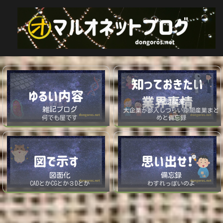
隙間産業
雑記ブログ
大企業が参入しづらい隙間産業まと
何でも屋です
めと備忘録
図面化
備忘録
CADとかCGとか３Dとか
わすれっぽいのよ